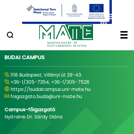
Ugrás a fő tartalomhoz
Minőségügy
Home - Magyar Agrár
MAGYAR AGRÁR- ÉS
ÉLETTUDOMÁNYI EGYETEM
BUDAI CAMPUS
1118 Budapest, Villányi út 29-43.
+36-1/305-7354, +36-1/305-7528
https://budaicampus.uni-mate.hu
foigazgato.buda@uni-mate.hu
Campus-főigazgató
Nyitrainé Dr. Sárdy Diána