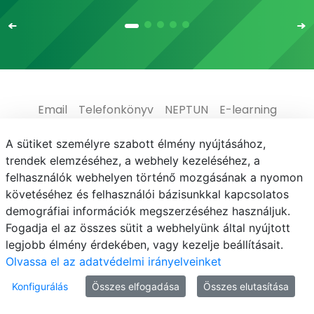
Email
Telefonkönyv
NEPTUN
E-learning
Médiaközpont
Informatikai Igazgatóság
A sütiket személyre szabott élmény nyújtásához,
trendek elemzéséhez, a webhely kezeléséhez, a
Adatvédelem
felhasználók webhelyen történő mozgásának a nyomon
követéséhez és felhasználói bázisunkkal kapcsolatos
demográfiai információk megszerzéséhez használjuk.
Fogadja el az összes sütit a webhelyünk által nyújtott
legjobb élmény érdekében, vagy kezelje beállításait.
© MATE 2021
Olvassa el az adatvédelmi irányelveinket
Konfigurálás
Összes elfogadása
Összes elutasítása