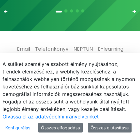
Email
Telefonkönyv
NEPTUN
E-learning
Médiaközpont
Informatikai Igazgatóság
A sütiket személyre szabott élmény nyújtásához,
trendek elemzéséhez, a webhely kezeléséhez, a
Adatvédelem
felhasználók webhelyen történő mozgásának a nyomon
követéséhez és felhasználói bázisunkkal kapcsolatos
demográfiai információk megszerzéséhez használjuk.
Fogadja el az összes sütit a webhelyünk által nyújtott
legjobb élmény érdekében, vagy kezelje beállításait.
© MATE 2021
Olvassa el az adatvédelmi irányelveinket
Konfigurálás
Összes elfogadása
Összes elutasítása