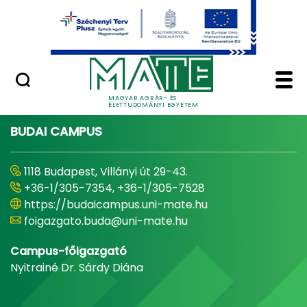
Ugrás a fő tartalomhoz
Minőségügy
Home - Magyar Agrár
MAGYAR AGRÁR- ÉS
ÉLETTUDOMÁNYI EGYETEM
BUDAI CAMPUS
1118 Budapest, Villányi út 29-43.
+36-1/305-7354, +36-1/305-7528
https://budaicampus.uni-mate.hu
foigazgato.buda@uni-mate.hu
Campus-főigazgató
Nyitrainé Dr. Sárdy Diána