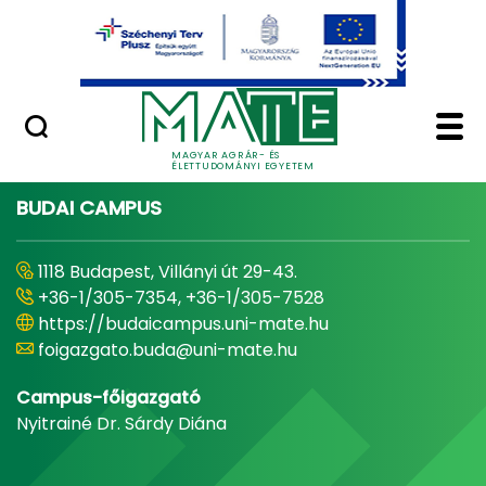
Ugrás a fő tartalomhoz
Minőségügy
Home - Magyar Agrár
MAGYAR AGRÁR- ÉS
ÉLETTUDOMÁNYI EGYETEM
BUDAI CAMPUS
1118 Budapest, Villányi út 29-43.
+36-1/305-7354, +36-1/305-7528
https://budaicampus.uni-mate.hu
foigazgato.buda@uni-mate.hu
Campus-főigazgató
Nyitrainé Dr. Sárdy Diána