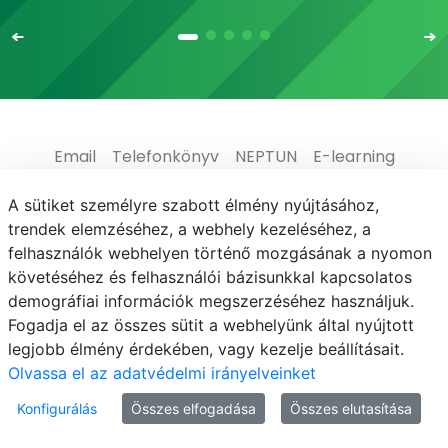
Email
Telefonkönyv
NEPTUN
E-learning
Médiaközpont
Informatikai Igazgatóság
A sütiket személyre szabott élmény nyújtásához,
trendek elemzéséhez, a webhely kezeléséhez, a
Adatvédelem
felhasználók webhelyen történő mozgásának a nyomon
követéséhez és felhasználói bázisunkkal kapcsolatos
demográfiai információk megszerzéséhez használjuk.
Fogadja el az összes sütit a webhelyünk által nyújtott
legjobb élmény érdekében, vagy kezelje beállításait.
© MATE 2021
Olvassa el az adatvédelmi irányelveinket
Konfigurálás
Összes elfogadása
Összes elutasítása