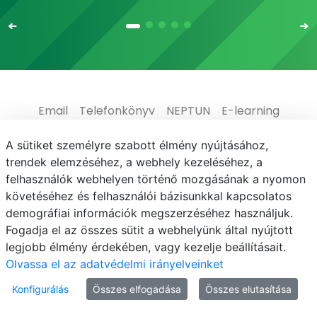
Email
Telefonkönyv
NEPTUN
E-learning
Médiaközpont
Informatikai Igazgatóság
A sütiket személyre szabott élmény nyújtásához,
trendek elemzéséhez, a webhely kezeléséhez, a
Adatvédelem
felhasználók webhelyen történő mozgásának a nyomon
követéséhez és felhasználói bázisunkkal kapcsolatos
demográfiai információk megszerzéséhez használjuk.
Fogadja el az összes sütit a webhelyünk által nyújtott
legjobb élmény érdekében, vagy kezelje beállításait.
© MATE 2021
Olvassa el az adatvédelmi irányelveinket
Konfigurálás
Összes elfogadása
Összes elutasítása