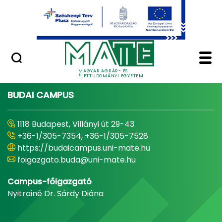
Ugrás a fő tartalomhoz
Minőségügy
Home - Magyar Agrár
MAGYAR AGRÁR- ÉS
ÉLETTUDOMÁNYI EGYETEM
BUDAI CAMPUS
1118 Budapest, Villányi út 29-43.
+36-1/305-7354, +36-1/305-7528
https://budaicampus.uni-mate.hu
foigazgato.buda@uni-mate.hu
Campus-főigazgató
Nyitrainé Dr. Sárdy Diána