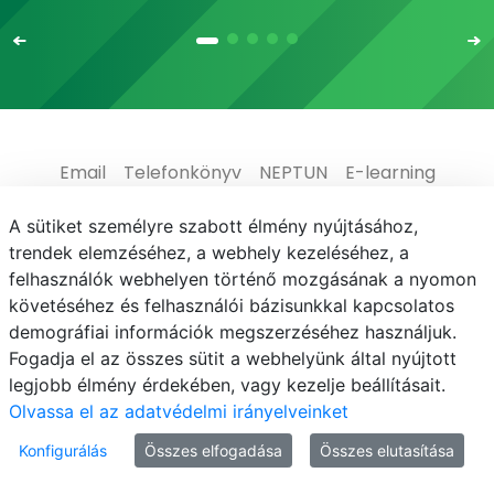
Email
Telefonkönyv
NEPTUN
E-learning
Médiaközpont
Informatikai Igazgatóság
A sütiket személyre szabott élmény nyújtásához,
trendek elemzéséhez, a webhely kezeléséhez, a
Adatvédelem
felhasználók webhelyen történő mozgásának a nyomon
követéséhez és felhasználói bázisunkkal kapcsolatos
demográfiai információk megszerzéséhez használjuk.
Fogadja el az összes sütit a webhelyünk által nyújtott
legjobb élmény érdekében, vagy kezelje beállításait.
© MATE 2021
Olvassa el az adatvédelmi irányelveinket
Konfigurálás
Összes elfogadása
Összes elutasítása