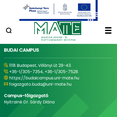
Ugrás a fő tartalomhoz
Minőségügy
Home - Magyar Agrár
MAGYAR AGRÁR- ÉS
ÉLETTUDOMÁNYI EGYETEM
BUDAI CAMPUS
1118 Budapest, Villányi út 29-43.
+36-1/305-7354, +36-1/305-7528
https://budaicampus.uni-mate.hu
foigazgato.buda@uni-mate.hu
Campus-főigazgató
Nyitrainé Dr. Sárdy Diána