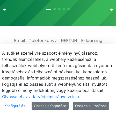
Email
Telefonkönyv
NEPTUN
E-learning
Médiaközpont
Informatikai Igazgatóság
A sütiket személyre szabott élmény nyújtásához,
trendek elemzéséhez, a webhely kezeléséhez, a
Adatvédelem
felhasználók webhelyen történő mozgásának a nyomon
követéséhez és felhasználói bázisunkkal kapcsolatos
demográfiai információk megszerzéséhez használjuk.
Fogadja el az összes sütit a webhelyünk által nyújtott
legjobb élmény érdekében, vagy kezelje beállításait.
© MATE 2021
Olvassa el az adatvédelmi irányelveinket
Konfigurálás
Összes elfogadása
Összes elutasítása