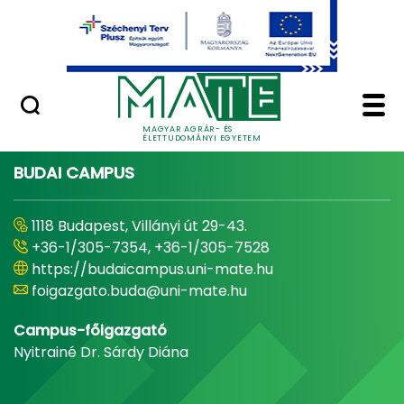
Ugrás a fő tartalomhoz
Minőségügy
Home - Magyar Agrár
MAGYAR AGRÁR- ÉS
ÉLETTUDOMÁNYI EGYETEM
BUDAI CAMPUS
1118 Budapest, Villányi út 29-43.
+36-1/305-7354, +36-1/305-7528
https://budaicampus.uni-mate.hu
foigazgato.buda@uni-mate.hu
Campus-főigazgató
Nyitrainé Dr. Sárdy Diána