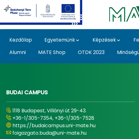
Ugrás a fő tartalomhoz
Kezdőlap
Egyetemünk
Képzések
Fe
Alumni
MATE Shop
OTDK 2023
Minőség
Home - Magyar Agrár
BUDAI CAMPUS
1118 Budapest, Villányi út 29-43.
+36-1/305-7354, +36-1/305-7528
https://budaicampus.uni-mate.hu
foigazgato.buda@uni-mate.hu