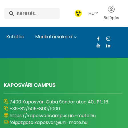
HU
Belépés
Kutatás
Munkatársaknak
gyetem
KAPOSVÁRI CAMPUS
7400 Kaposvár, Guba Sándor utca 40., Pf.: 16.
+36-82/505-800/1000
https://kaposvaricampus.uni-mate.hu
foigazgato.kaposvar@uni-mate.hu