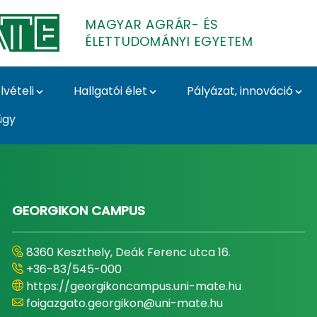
MAGYAR AGRÁR- ÉS
ÉLETTUDOMÁNYI EGYETEM
lvételi
Hallgatói élet
Pályázat, innováció
ügy
- és Élettudományi E
GEORGIKON CAMPUS
8360 Keszthely, Deák Ferenc utca 16.
+36-83/545-000
https://georgikoncampus.uni-mate.hu
foigazgato.georgikon@uni-mate.hu