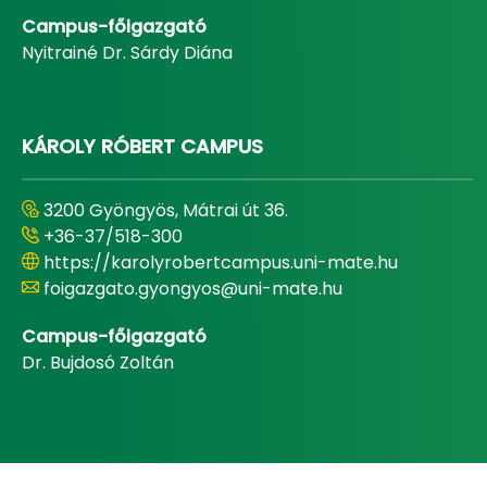
Campus-főigazgató
Nyitrainé Dr. Sárdy Diána
KÁROLY RÓBERT CAMPUS
3200 Gyöngyös, Mátrai út 36.
+36-37/518-300
https://karolyrobertcampus.uni-mate.hu
foigazgato.gyongyos@uni-mate.hu
Campus-főigazgató
Dr. Bujdosó Zoltán