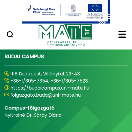
Ugrás a fő tartalomhoz
Minőségügy
Home - Magyar Agrár
MAGYAR AGRÁR- ÉS
ÉLETTUDOMÁNYI EGYETEM
BUDAI CAMPUS
1118 Budapest, Villányi út 29-43.
+36-1/305-7354, +36-1/305-7528
https://budaicampus.uni-mate.hu
foigazgato.buda@uni-mate.hu
Campus-főigazgató
Nyitrainé Dr. Sárdy Diána