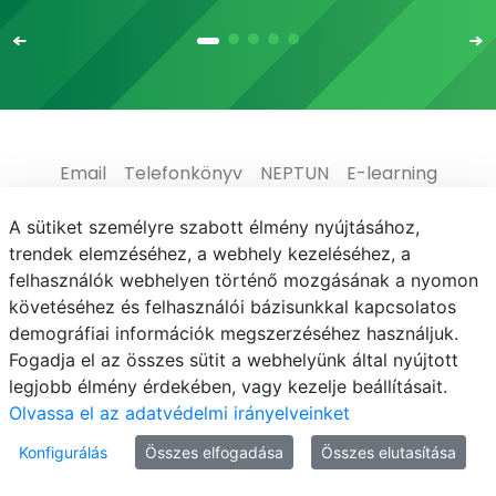
Email
Telefonkönyv
NEPTUN
E-learning
Médiaközpont
Informatikai Igazgatóság
A sütiket személyre szabott élmény nyújtásához,
trendek elemzéséhez, a webhely kezeléséhez, a
Adatvédelem
felhasználók webhelyen történő mozgásának a nyomon
követéséhez és felhasználói bázisunkkal kapcsolatos
demográfiai információk megszerzéséhez használjuk.
Fogadja el az összes sütit a webhelyünk által nyújtott
legjobb élmény érdekében, vagy kezelje beállításait.
© MATE 2021
Olvassa el az adatvédelmi irányelveinket
Konfigurálás
Összes elfogadása
Összes elutasítása