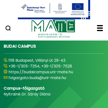
Ugrás a fő tartalomhoz
Minőségügy
Home - Magyar Agrár
MAGYAR AGRÁR- ÉS
ÉLETTUDOMÁNYI EGYETEM
BUDAI CAMPUS
1118 Budapest, Villányi út 29-43.
+36-1/305-7354, +36-1/305-7528
https://budaicampus.uni-mate.hu
foigazgato.buda@uni-mate.hu
Campus-főigazgató
Nyitrainé Dr. Sárdy Diána