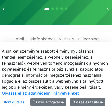
Email
Telefonkönyv
NEPTUN
E-learning
Médiaközpont
Informatikai Igazgatóság
A sütiket személyre szabott élmény nyújtásához,
trendek elemzéséhez, a webhely kezeléséhez, a
Adatvédelem
felhasználók webhelyen történő mozgásának a nyomon
követéséhez és felhasználói bázisunkkal kapcsolatos
demográfiai információk megszerzéséhez használjuk.
Fogadja el az összes sütit a webhelyünk által nyújtott
legjobb élmény érdekében, vagy kezelje beállításait.
© MATE 2021
Olvassa el az adatvédelmi irányelveinket
Konfigurálás
Összes elfogadása
Összes elutasítása