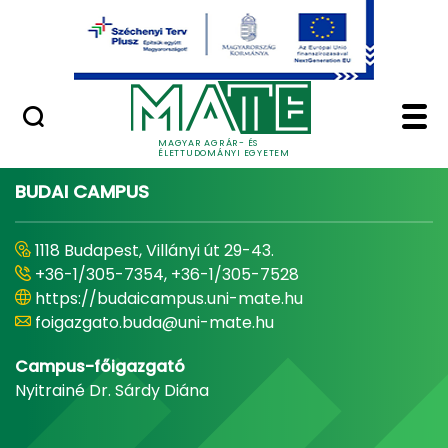
Ugrás a fő tartalomhoz
Minőségügy
Home - Magyar Agrár
MAGYAR AGRÁR- ÉS
ÉLETTUDOMÁNYI EGYETEM
BUDAI CAMPUS
1118 Budapest, Villányi út 29-43.
+36-1/305-7354, +36-1/305-7528
https://budaicampus.uni-mate.hu
foigazgato.buda@uni-mate.hu
Campus-főigazgató
Nyitrainé Dr. Sárdy Diána