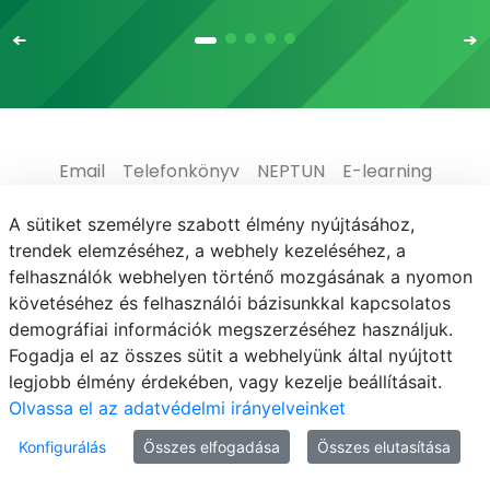
Email
Telefonkönyv
NEPTUN
E-learning
Médiaközpont
Informatikai Igazgatóság
A sütiket személyre szabott élmény nyújtásához,
trendek elemzéséhez, a webhely kezeléséhez, a
Adatvédelem
felhasználók webhelyen történő mozgásának a nyomon
követéséhez és felhasználói bázisunkkal kapcsolatos
demográfiai információk megszerzéséhez használjuk.
Fogadja el az összes sütit a webhelyünk által nyújtott
legjobb élmény érdekében, vagy kezelje beállításait.
© MATE 2021
Olvassa el az adatvédelmi irányelveinket
Konfigurálás
Összes elfogadása
Összes elutasítása