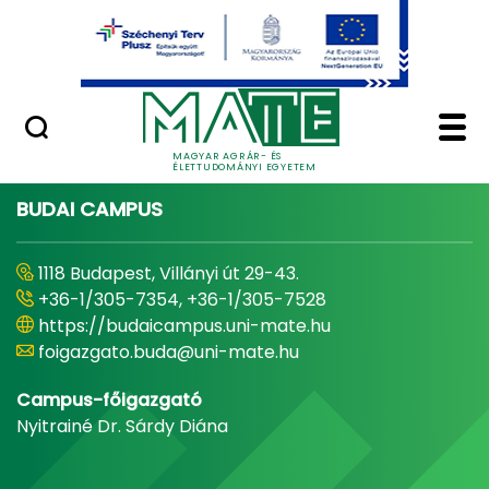
Ugrás a fő tartalomhoz
Minőségügy
Home - Magyar Agrár
MAGYAR AGRÁR- ÉS
ÉLETTUDOMÁNYI EGYETEM
BUDAI CAMPUS
1118 Budapest, Villányi út 29-43.
+36-1/305-7354, +36-1/305-7528
https://budaicampus.uni-mate.hu
foigazgato.buda@uni-mate.hu
Campus-főigazgató
Nyitrainé Dr. Sárdy Diána