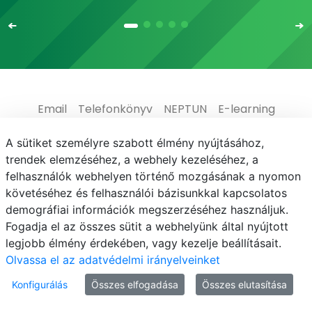
Email
Telefonkönyv
NEPTUN
E-learning
Médiaközpont
Informatikai Igazgatóság
A sütiket személyre szabott élmény nyújtásához,
trendek elemzéséhez, a webhely kezeléséhez, a
Adatvédelem
felhasználók webhelyen történő mozgásának a nyomon
követéséhez és felhasználói bázisunkkal kapcsolatos
demográfiai információk megszerzéséhez használjuk.
Fogadja el az összes sütit a webhelyünk által nyújtott
legjobb élmény érdekében, vagy kezelje beállításait.
© MATE 2021
Olvassa el az adatvédelmi irányelveinket
Konfigurálás
Összes elfogadása
Összes elutasítása