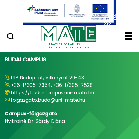
Ugrás a fő tartalomhoz
Minőségügy
Home - Magyar Agrár
MAGYAR AGRÁR- ÉS
ÉLETTUDOMÁNYI EGYETEM
BUDAI CAMPUS
1118 Budapest, Villányi út 29-43.
+36-1/305-7354, +36-1/305-7528
https://budaicampus.uni-mate.hu
foigazgato.buda@uni-mate.hu
Campus-főigazgató
Nyitrainé Dr. Sárdy Diána