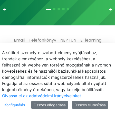
Email
Telefonkönyv
NEPTUN
E-learning
Médiaközpont
Informatikai Igazgatóság
A sütiket személyre szabott élmény nyújtásához,
trendek elemzéséhez, a webhely kezeléséhez, a
Adatvédelem
felhasználók webhelyen történő mozgásának a nyomon
követéséhez és felhasználói bázisunkkal kapcsolatos
demográfiai információk megszerzéséhez használjuk.
Fogadja el az összes sütit a webhelyünk által nyújtott
legjobb élmény érdekében, vagy kezelje beállításait.
© MATE 2021
Olvassa el az adatvédelmi irányelveinket
Konfigurálás
Összes elfogadása
Összes elutasítása