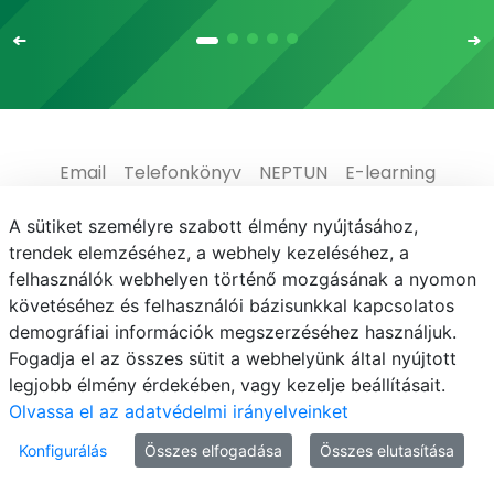
Email
Telefonkönyv
NEPTUN
E-learning
Médiaközpont
Informatikai Igazgatóság
A sütiket személyre szabott élmény nyújtásához,
trendek elemzéséhez, a webhely kezeléséhez, a
Adatvédelem
felhasználók webhelyen történő mozgásának a nyomon
követéséhez és felhasználói bázisunkkal kapcsolatos
demográfiai információk megszerzéséhez használjuk.
Fogadja el az összes sütit a webhelyünk által nyújtott
legjobb élmény érdekében, vagy kezelje beállításait.
© MATE 2021
Olvassa el az adatvédelmi irányelveinket
Konfigurálás
Összes elfogadása
Összes elutasítása