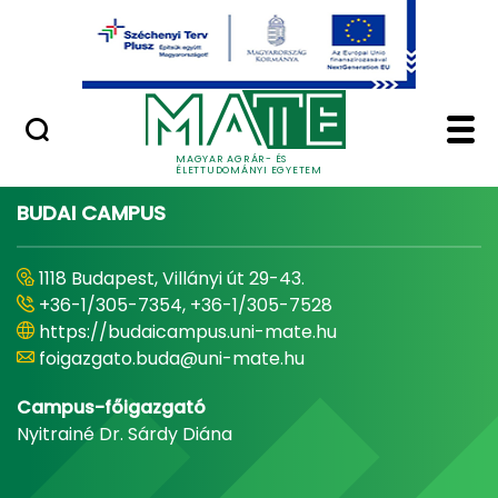
Ugrás a fő tartalomhoz
Minőségügy
Home - Magyar Agrár
MAGYAR AGRÁR- ÉS
ÉLETTUDOMÁNYI EGYETEM
BUDAI CAMPUS
1118 Budapest, Villányi út 29-43.
+36-1/305-7354, +36-1/305-7528
https://budaicampus.uni-mate.hu
foigazgato.buda@uni-mate.hu
Campus-főigazgató
Nyitrainé Dr. Sárdy Diána