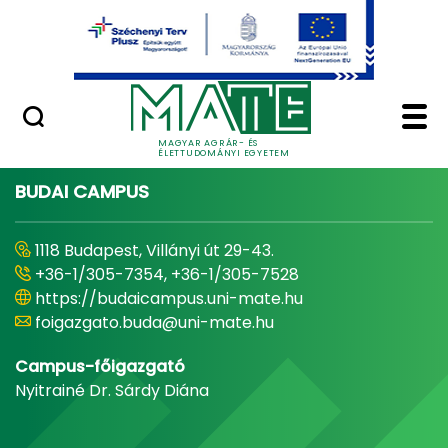
Ugrás a fő tartalomhoz
Minőségügy
Home - Magyar Agrár
MAGYAR AGRÁR- ÉS
ÉLETTUDOMÁNYI EGYETEM
BUDAI CAMPUS
1118 Budapest, Villányi út 29-43.
+36-1/305-7354, +36-1/305-7528
https://budaicampus.uni-mate.hu
foigazgato.buda@uni-mate.hu
Campus-főigazgató
Nyitrainé Dr. Sárdy Diána