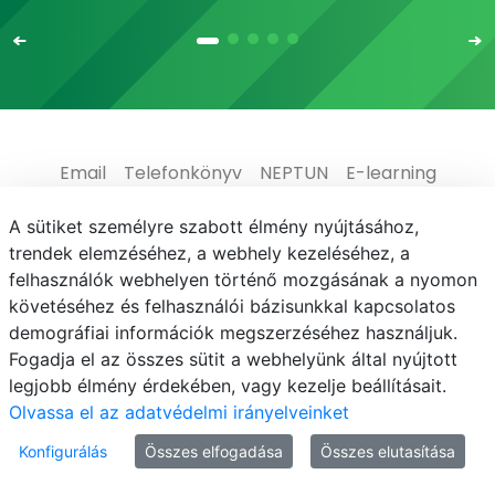
Email
Telefonkönyv
NEPTUN
E-learning
Médiaközpont
Informatikai Igazgatóság
A sütiket személyre szabott élmény nyújtásához,
trendek elemzéséhez, a webhely kezeléséhez, a
Adatvédelem
felhasználók webhelyen történő mozgásának a nyomon
követéséhez és felhasználói bázisunkkal kapcsolatos
demográfiai információk megszerzéséhez használjuk.
Fogadja el az összes sütit a webhelyünk által nyújtott
legjobb élmény érdekében, vagy kezelje beállításait.
© MATE 2021
Olvassa el az adatvédelmi irányelveinket
Konfigurálás
Összes elfogadása
Összes elutasítása