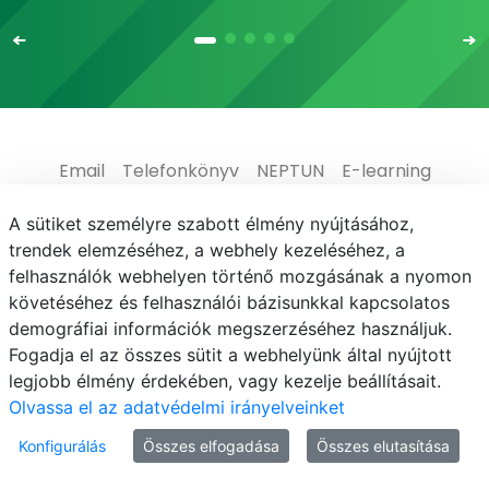
Email
Telefonkönyv
NEPTUN
E-learning
Médiaközpont
Informatikai Igazgatóság
A sütiket személyre szabott élmény nyújtásához,
trendek elemzéséhez, a webhely kezeléséhez, a
Adatvédelem
felhasználók webhelyen történő mozgásának a nyomon
követéséhez és felhasználói bázisunkkal kapcsolatos
demográfiai információk megszerzéséhez használjuk.
Fogadja el az összes sütit a webhelyünk által nyújtott
legjobb élmény érdekében, vagy kezelje beállításait.
© MATE 2021
Olvassa el az adatvédelmi irányelveinket
Konfigurálás
Összes elfogadása
Összes elutasítása