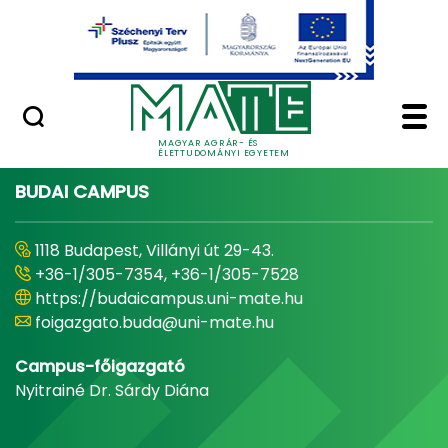
Ugrás a fő tartalomhoz
Minőségügy
Home - Magyar Agrár
MAGYAR AGRÁR- ÉS
ÉLETTUDOMÁNYI EGYETEM
BUDAI CAMPUS
1118 Budapest, Villányi út 29-43.
+36-1/305-7354, +36-1/305-7528
https://budaicampus.uni-mate.hu
foigazgato.buda@uni-mate.hu
Campus-főigazgató
Nyitrainé Dr. Sárdy Diána