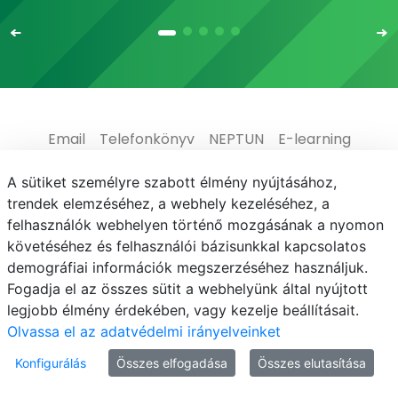
Email
Telefonkönyv
NEPTUN
E-learning
Médiaközpont
Informatikai Igazgatóság
A sütiket személyre szabott élmény nyújtásához,
trendek elemzéséhez, a webhely kezeléséhez, a
Adatvédelem
felhasználók webhelyen történő mozgásának a nyomon
követéséhez és felhasználói bázisunkkal kapcsolatos
demográfiai információk megszerzéséhez használjuk.
Fogadja el az összes sütit a webhelyünk által nyújtott
legjobb élmény érdekében, vagy kezelje beállításait.
© MATE 2021
Olvassa el az adatvédelmi irányelveinket
Konfigurálás
Összes elfogadása
Összes elutasítása