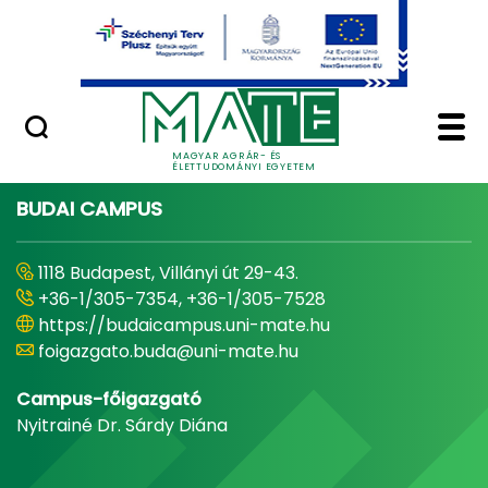
Ugrás a fő tartalomhoz
Minőségügy
Home - Magyar Agrár
MAGYAR AGRÁR- ÉS
ÉLETTUDOMÁNYI EGYETEM
BUDAI CAMPUS
1118 Budapest, Villányi út 29-43.
+36-1/305-7354, +36-1/305-7528
https://budaicampus.uni-mate.hu
foigazgato.buda@uni-mate.hu
Campus-főigazgató
Nyitrainé Dr. Sárdy Diána