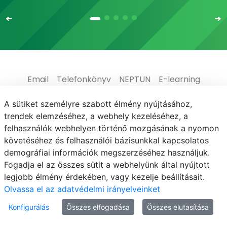
Email
Telefonkönyv
NEPTUN
E-learning
Médiaközpont
Informatikai Igazgatóság
A sütiket személyre szabott élmény nyújtásához,
trendek elemzéséhez, a webhely kezeléséhez, a
Adatvédelem
felhasználók webhelyen történő mozgásának a nyomon
követéséhez és felhasználói bázisunkkal kapcsolatos
demográfiai információk megszerzéséhez használjuk.
Fogadja el az összes sütit a webhelyünk által nyújtott
legjobb élmény érdekében, vagy kezelje beállításait.
© MATE 2021
Olvassa el az adatvédelmi irányelveinket
Konfigurálás
Összes elfogadása
Összes elutasítása