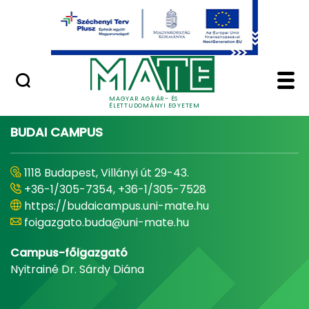
Ugrás a fő tartalomhoz
Minőségügy
Home - Magyar Agrár
MAGYAR AGRÁR- ÉS
ÉLETTUDOMÁNYI EGYETEM
BUDAI CAMPUS
1118 Budapest, Villányi út 29-43.
+36-1/305-7354, +36-1/305-7528
https://budaicampus.uni-mate.hu
foigazgato.buda@uni-mate.hu
Campus-főigazgató
Nyitrainé Dr. Sárdy Diána