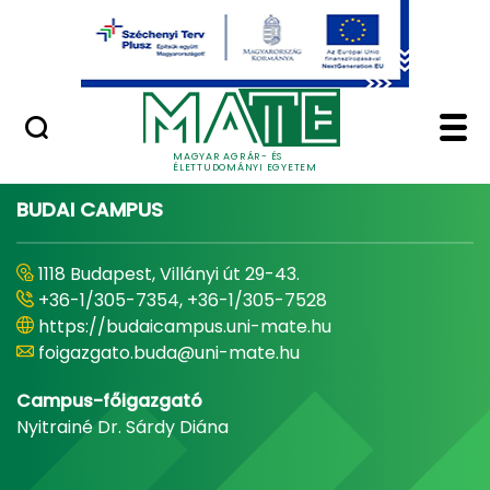
Ugrás a fő tartalomhoz
Minőségügy
Home - Magyar Agrár
MAGYAR AGRÁR- ÉS
ÉLETTUDOMÁNYI EGYETEM
BUDAI CAMPUS
1118 Budapest, Villányi út 29-43.
+36-1/305-7354, +36-1/305-7528
https://budaicampus.uni-mate.hu
foigazgato.buda@uni-mate.hu
Campus-főigazgató
Nyitrainé Dr. Sárdy Diána