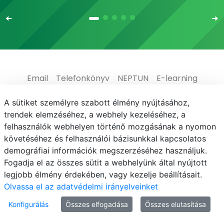
Email
Telefonkönyv
NEPTUN
E-learning
Médiaközpont
Informatikai Igazgatóság
A sütiket személyre szabott élmény nyújtásához,
trendek elemzéséhez, a webhely kezeléséhez, a
Adatvédelem
felhasználók webhelyen történő mozgásának a nyomon
követéséhez és felhasználói bázisunkkal kapcsolatos
demográfiai információk megszerzéséhez használjuk.
Fogadja el az összes sütit a webhelyünk által nyújtott
legjobb élmény érdekében, vagy kezelje beállításait.
© MATE 2021
Olvassa el az adatvédelmi irányelveinket
Konfigurálás
Összes elfogadása
Összes elutasítása