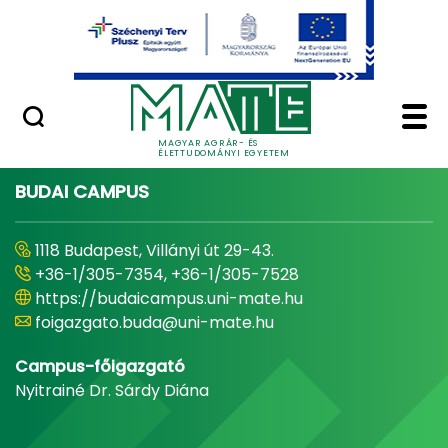
Ugrás a fő tartalomhoz
Minőségügy
Home - Magyar Agrár
MAGYAR AGRÁR- ÉS
ÉLETTUDOMÁNYI EGYETEM
BUDAI CAMPUS
1118 Budapest, Villányi út 29-43.
+36-1/305-7354, +36-1/305-7528
https://budaicampus.uni-mate.hu
foigazgato.buda@uni-mate.hu
Campus-főigazgató
Nyitrainé Dr. Sárdy Diána