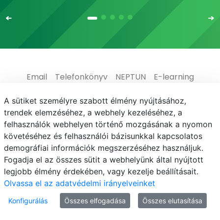
Email
Telefonkönyv
NEPTUN
E-learning
Médiaközpont
Informatikai Igazgatóság
A sütiket személyre szabott élmény nyújtásához,
trendek elemzéséhez, a webhely kezeléséhez, a
Adatvédelem
felhasználók webhelyen történő mozgásának a nyomon
követéséhez és felhasználói bázisunkkal kapcsolatos
demográfiai információk megszerzéséhez használjuk.
Fogadja el az összes sütit a webhelyünk által nyújtott
legjobb élmény érdekében, vagy kezelje beállításait.
© MATE 2021
Olvassa el az adatvédelmi irányelveinket
Konfigurálás
Összes elfogadása
Összes elutasítása