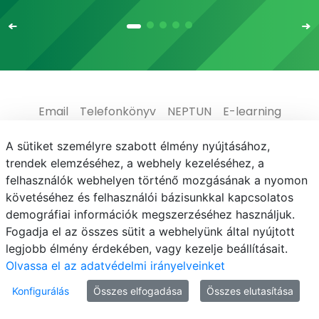
Email
Telefonkönyv
NEPTUN
E-learning
Médiaközpont
Informatikai Igazgatóság
A sütiket személyre szabott élmény nyújtásához,
trendek elemzéséhez, a webhely kezeléséhez, a
Adatvédelem
felhasználók webhelyen történő mozgásának a nyomon
követéséhez és felhasználói bázisunkkal kapcsolatos
demográfiai információk megszerzéséhez használjuk.
Fogadja el az összes sütit a webhelyünk által nyújtott
legjobb élmény érdekében, vagy kezelje beállításait.
© MATE 2021
Olvassa el az adatvédelmi irányelveinket
Konfigurálás
Összes elfogadása
Összes elutasítása