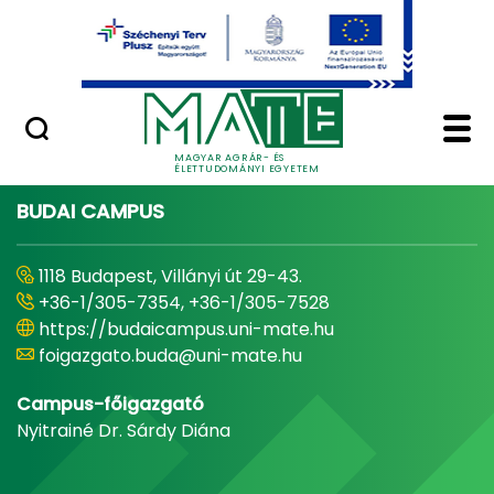
Ugrás a fő tartalomhoz
Minőségügy
Home - Magyar Agrár
MAGYAR AGRÁR- ÉS
ÉLETTUDOMÁNYI EGYETEM
BUDAI CAMPUS
1118 Budapest, Villányi út 29-43.
+36-1/305-7354, +36-1/305-7528
https://budaicampus.uni-mate.hu
foigazgato.buda@uni-mate.hu
Campus-főigazgató
Nyitrainé Dr. Sárdy Diána