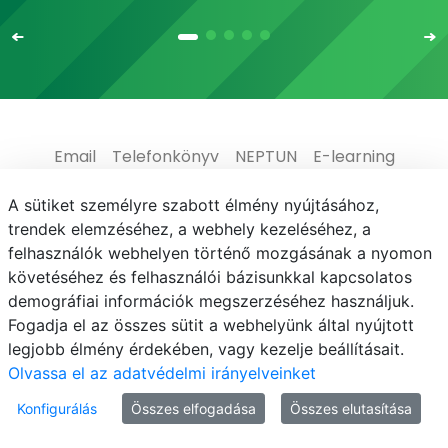
Email
Telefonkönyv
NEPTUN
E-learning
Médiaközpont
Informatikai Igazgatóság
A sütiket személyre szabott élmény nyújtásához,
trendek elemzéséhez, a webhely kezeléséhez, a
Adatvédelem
felhasználók webhelyen történő mozgásának a nyomon
követéséhez és felhasználói bázisunkkal kapcsolatos
demográfiai információk megszerzéséhez használjuk.
Fogadja el az összes sütit a webhelyünk által nyújtott
legjobb élmény érdekében, vagy kezelje beállításait.
© MATE 2021
Olvassa el az adatvédelmi irányelveinket
Konfigurálás
Összes elfogadása
Összes elutasítása