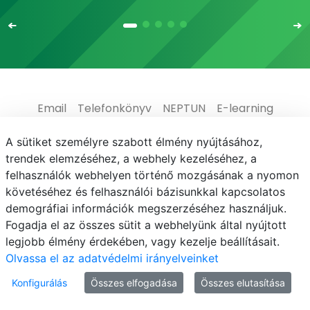
Email
Telefonkönyv
NEPTUN
E-learning
Médiaközpont
Informatikai Igazgatóság
A sütiket személyre szabott élmény nyújtásához,
trendek elemzéséhez, a webhely kezeléséhez, a
Adatvédelem
felhasználók webhelyen történő mozgásának a nyomon
követéséhez és felhasználói bázisunkkal kapcsolatos
demográfiai információk megszerzéséhez használjuk.
Fogadja el az összes sütit a webhelyünk által nyújtott
legjobb élmény érdekében, vagy kezelje beállításait.
© MATE 2021
Olvassa el az adatvédelmi irányelveinket
Konfigurálás
Összes elfogadása
Összes elutasítása