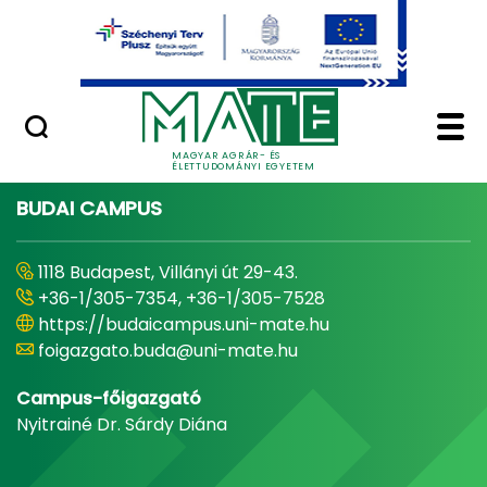
Ugrás a fő tartalomhoz
Minőségügy
Home - Magyar Agrár
MAGYAR AGRÁR- ÉS
ÉLETTUDOMÁNYI EGYETEM
BUDAI CAMPUS
1118 Budapest, Villányi út 29-43.
+36-1/305-7354, +36-1/305-7528
https://budaicampus.uni-mate.hu
foigazgato.buda@uni-mate.hu
Campus-főigazgató
Nyitrainé Dr. Sárdy Diána