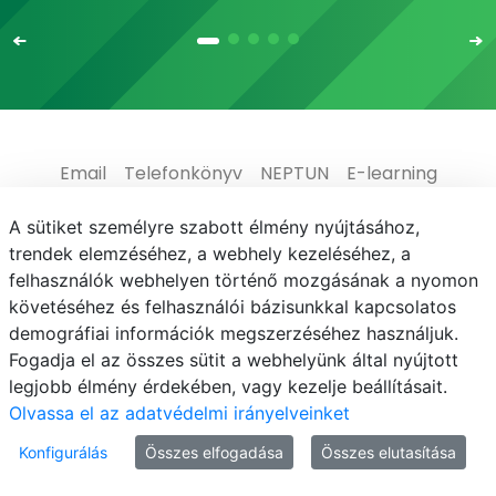
Email
Telefonkönyv
NEPTUN
E-learning
Médiaközpont
Informatikai Igazgatóság
A sütiket személyre szabott élmény nyújtásához,
trendek elemzéséhez, a webhely kezeléséhez, a
Adatvédelem
felhasználók webhelyen történő mozgásának a nyomon
követéséhez és felhasználói bázisunkkal kapcsolatos
demográfiai információk megszerzéséhez használjuk.
Fogadja el az összes sütit a webhelyünk által nyújtott
legjobb élmény érdekében, vagy kezelje beállításait.
© MATE 2021
Olvassa el az adatvédelmi irányelveinket
Konfigurálás
Összes elfogadása
Összes elutasítása