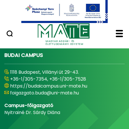
Ugrás a fő tartalomhoz
Minőségügy
Home - Magyar Agrár
MAGYAR AGRÁR- ÉS
ÉLETTUDOMÁNYI EGYETEM
BUDAI CAMPUS
1118 Budapest, Villányi út 29-43.
+36-1/305-7354, +36-1/305-7528
https://budaicampus.uni-mate.hu
foigazgato.buda@uni-mate.hu
Campus-főigazgató
Nyitrainé Dr. Sárdy Diána