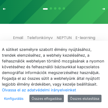
Email
Telefonkönyv
NEPTUN
E-learning
Médiaközpont
Informatikai Igazgatóság
A sütiket személyre szabott élmény nyújtásához,
trendek elemzéséhez, a webhely kezeléséhez, a
Adatvédelem
felhasználók webhelyen történő mozgásának a nyomon
követéséhez és felhasználói bázisunkkal kapcsolatos
demográfiai információk megszerzéséhez használjuk.
Fogadja el az összes sütit a webhelyünk által nyújtott
legjobb élmény érdekében, vagy kezelje beállításait.
© MATE 2021
Olvassa el az adatvédelmi irányelveinket
Konfigurálás
Összes elfogadása
Összes elutasítása