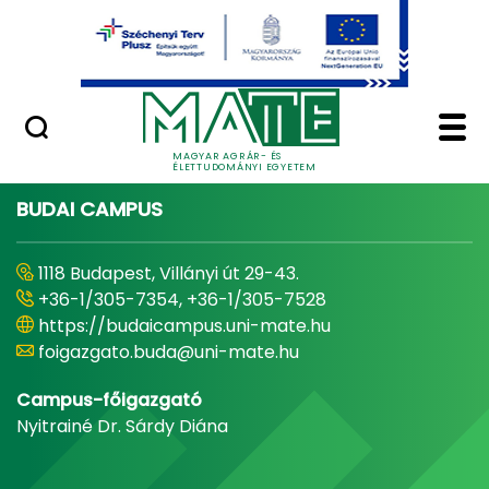
Ugrás a fő tartalomhoz
Minőségügy
Home - Magyar Agrár
MAGYAR AGRÁR- ÉS
ÉLETTUDOMÁNYI EGYETEM
BUDAI CAMPUS
1118 Budapest, Villányi út 29-43.
+36-1/305-7354, +36-1/305-7528
https://budaicampus.uni-mate.hu
foigazgato.buda@uni-mate.hu
Campus-főigazgató
Nyitrainé Dr. Sárdy Diána