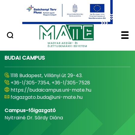
Ugrás a fő tartalomhoz
Minőségügy
Home - Magyar Agrár
MAGYAR AGRÁR- ÉS
ÉLETTUDOMÁNYI EGYETEM
BUDAI CAMPUS
1118 Budapest, Villányi út 29-43.
+36-1/305-7354, +36-1/305-7528
https://budaicampus.uni-mate.hu
foigazgato.buda@uni-mate.hu
Campus-főigazgató
Nyitrainé Dr. Sárdy Diána