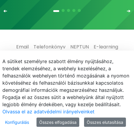
Email
Telefonkönyv
NEPTUN
E-learning
Médiaközpont
Informatikai Igazgatóság
A sütiket személyre szabott élmény nyújtásához,
trendek elemzéséhez, a webhely kezeléséhez, a
Adatvédelem
felhasználók webhelyen történő mozgásának a nyomon
követéséhez és felhasználói bázisunkkal kapcsolatos
demográfiai információk megszerzéséhez használjuk.
Fogadja el az összes sütit a webhelyünk által nyújtott
legjobb élmény érdekében, vagy kezelje beállításait.
© MATE 2021
Olvassa el az adatvédelmi irányelveinket
Konfigurálás
Összes elfogadása
Összes elutasítása