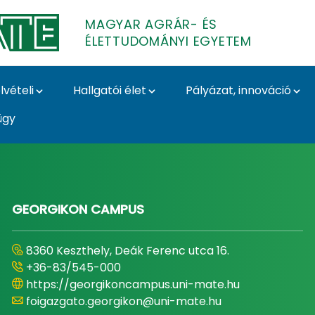
MAGYAR AGRÁR- ÉS
ÉLETTUDOMÁNYI EGYETEM
lvételi
Hallgatói élet
Pályázat, innováció
ügy
- és Élettudományi E
GEORGIKON CAMPUS
8360 Keszthely, Deák Ferenc utca 16.
+36-83/545-000
https://georgikoncampus.uni-mate.hu
foigazgato.georgikon@uni-mate.hu