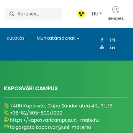
HU
Belépés
Kutatás
Munkatársaknak
gyetem
KAPOSVÁRI CAMPUS
7400 Kaposvár, Guba Sándor utca 40., Pf.: 16.
+36-82/505-800/1000
https://kaposvaricampus.uni-mate.hu
foigazgato.kaposvar@uni-mate.hu