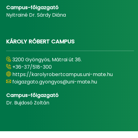
Campus-főigazgató
Nyitrainé Dr. Sárdy Diána
KÁROLY RÓBERT CAMPUS
3200 Gyöngyös, Mátrai út 36.
+36-37/518-300
https://karolyrobertcampus.uni-mate.hu
foigazgato.gyongyos@uni-mate.hu
Campus-főigazgató
Dr. Bujdosó Zoltán