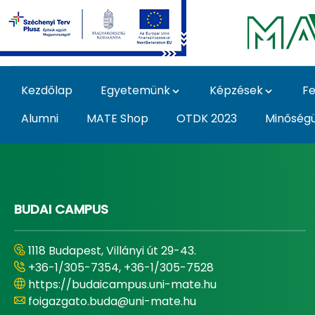
Ugrás a fő tartalomhoz
Kezdőlap
Egyetemünk
Képzések
Fe
Alumni
MATE Shop
OTDK 2023
Minőség
Home - Magyar Agrár
BUDAI CAMPUS
1118 Budapest, Villányi út 29-43.
+36-1/305-7354, +36-1/305-7528
https://budaicampus.uni-mate.hu
foigazgato.buda@uni-mate.hu