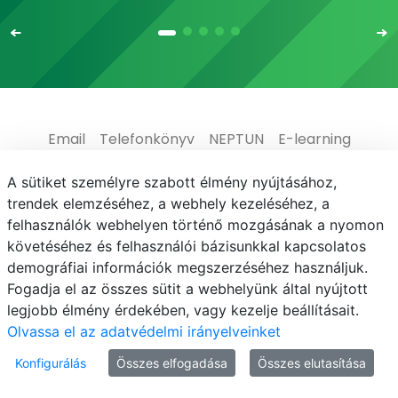
Email
Telefonkönyv
NEPTUN
E-learning
Médiaközpont
Informatikai Igazgatóság
A sütiket személyre szabott élmény nyújtásához,
trendek elemzéséhez, a webhely kezeléséhez, a
Adatvédelem
felhasználók webhelyen történő mozgásának a nyomon
követéséhez és felhasználói bázisunkkal kapcsolatos
demográfiai információk megszerzéséhez használjuk.
Fogadja el az összes sütit a webhelyünk által nyújtott
legjobb élmény érdekében, vagy kezelje beállításait.
© MATE 2021
Olvassa el az adatvédelmi irányelveinket
Konfigurálás
Összes elfogadása
Összes elutasítása