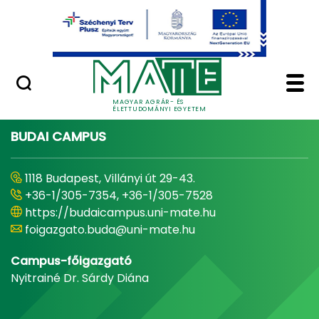
Ugrás a fő tartalomhoz
Minőségügy
Home - Magyar Agrár
MAGYAR AGRÁR- ÉS
ÉLETTUDOMÁNYI EGYETEM
BUDAI CAMPUS
1118 Budapest, Villányi út 29-43.
+36-1/305-7354, +36-1/305-7528
https://budaicampus.uni-mate.hu
foigazgato.buda@uni-mate.hu
Campus-főigazgató
Nyitrainé Dr. Sárdy Diána