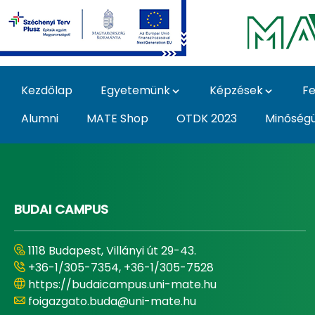
Ugrás a fő tartalomhoz
Kezdőlap
Egyetemünk
Képzések
Fe
Alumni
MATE Shop
OTDK 2023
Minőség
Home - Magyar Agrár
BUDAI CAMPUS
1118 Budapest, Villányi út 29-43.
+36-1/305-7354, +36-1/305-7528
https://budaicampus.uni-mate.hu
foigazgato.buda@uni-mate.hu