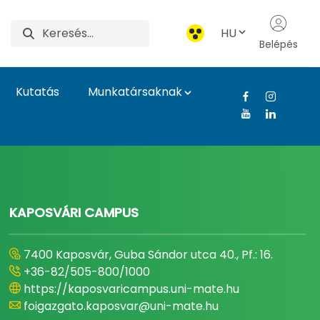
HU
Belépés
Kutatás
Munkatársaknak
gyetem
KAPOSVÁRI CAMPUS
7400 Kaposvár, Guba Sándor utca 40., Pf.: 16.
+36-82/505-800/1000
https://kaposvaricampus.uni-mate.hu
foigazgato.kaposvar@uni-mate.hu