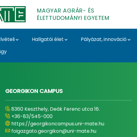
MAGYAR AGRÁR- ÉS
ÉLETTUDOMÁNYI EGYETEM
lvételi
Hallgatói élet
Pályázat, innováció
ügy
- és Élettudományi E
GEORGIKON CAMPUS
8360 Keszthely, Deák Ferenc utca 16.
+36-83/545-000
https://georgikoncampus.uni-mate.hu
foigazgato.georgikon@uni-mate.hu