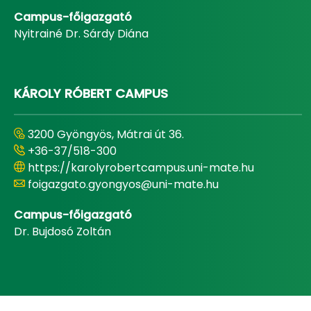
Campus-főigazgató
Nyitrainé Dr. Sárdy Diána
KÁROLY RÓBERT CAMPUS
3200 Gyöngyös, Mátrai út 36.
+36-37/518-300
https://karolyrobertcampus.uni-mate.hu
foigazgato.gyongyos@uni-mate.hu
Campus-főigazgató
Dr. Bujdosó Zoltán