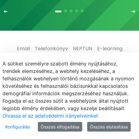
Email
Telefonkönyv
NEPTUN
E-learning
Médiaközpont
Informatikai Igazgatóság
A sütiket személyre szabott élmény nyújtásához,
trendek elemzéséhez, a webhely kezeléséhez, a
Adatvédelem
felhasználók webhelyen történő mozgásának a nyomon
követéséhez és felhasználói bázisunkkal kapcsolatos
demográfiai információk megszerzéséhez használjuk.
Fogadja el az összes sütit a webhelyünk által nyújtott
legjobb élmény érdekében, vagy kezelje beállításait.
© MATE 2021
Olvassa el az adatvédelmi irányelveinket
Konfigurálás
Összes elfogadása
Összes elutasítása