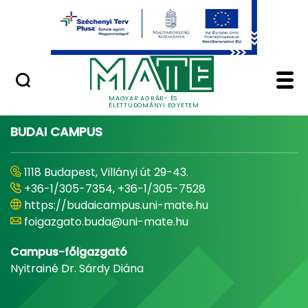
Ugrás a fő tartalomhoz
Minőségügy
Home - Magyar Agrár
MAGYAR AGRÁR- ÉS
ÉLETTUDOMÁNYI EGYETEM
BUDAI CAMPUS
1118 Budapest, Villányi út 29-43.
+36-1/305-7354, +36-1/305-7528
https://budaicampus.uni-mate.hu
foigazgato.buda@uni-mate.hu
Campus-főigazgató
Nyitrainé Dr. Sárdy Diána