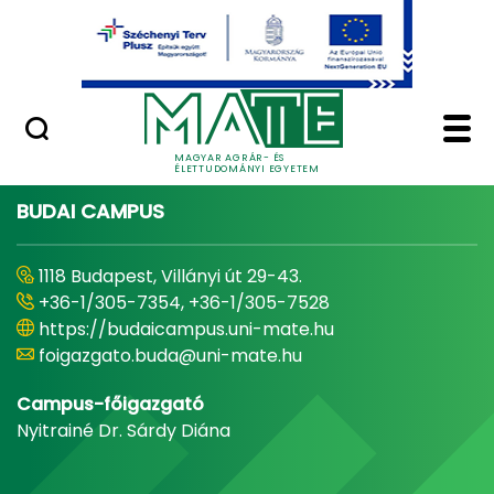
Ugrás a fő tartalomhoz
Minőségügy
Home - Magyar Agrár
MAGYAR AGRÁR- ÉS
ÉLETTUDOMÁNYI EGYETEM
BUDAI CAMPUS
1118 Budapest, Villányi út 29-43.
+36-1/305-7354, +36-1/305-7528
https://budaicampus.uni-mate.hu
foigazgato.buda@uni-mate.hu
Campus-főigazgató
Nyitrainé Dr. Sárdy Diána