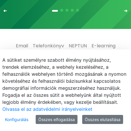
Email
Telefonkönyv
NEPTUN
E-learning
Médiaközpont
Informatikai Igazgatóság
A sütiket személyre szabott élmény nyújtásához,
trendek elemzéséhez, a webhely kezeléséhez, a
Adatvédelem
felhasználók webhelyen történő mozgásának a nyomon
követéséhez és felhasználói bázisunkkal kapcsolatos
demográfiai információk megszerzéséhez használjuk.
Fogadja el az összes sütit a webhelyünk által nyújtott
legjobb élmény érdekében, vagy kezelje beállításait.
© MATE 2021
Olvassa el az adatvédelmi irányelveinket
Konfigurálás
Összes elfogadása
Összes elutasítása