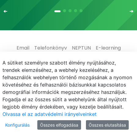
Email
Telefonkönyv
NEPTUN
E-learning
Médiaközpont
Informatikai Igazgatóság
A sütiket személyre szabott élmény nyújtásához,
trendek elemzéséhez, a webhely kezeléséhez, a
Adatvédelem
felhasználók webhelyen történő mozgásának a nyomon
követéséhez és felhasználói bázisunkkal kapcsolatos
demográfiai információk megszerzéséhez használjuk.
Fogadja el az összes sütit a webhelyünk által nyújtott
legjobb élmény érdekében, vagy kezelje beállításait.
© MATE 2021
Olvassa el az adatvédelmi irányelveinket
Konfigurálás
Összes elfogadása
Összes elutasítása