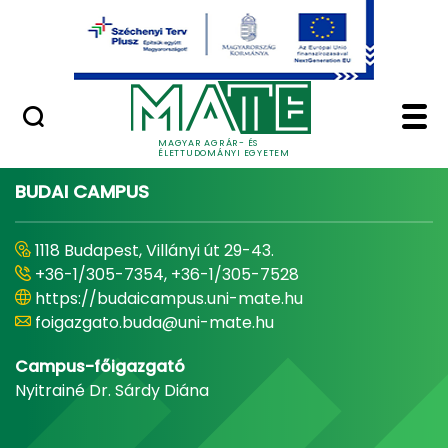
Ugrás a fő tartalomhoz
Minőségügy
Home - Magyar Agrár
MAGYAR AGRÁR- ÉS
ÉLETTUDOMÁNYI EGYETEM
BUDAI CAMPUS
1118 Budapest, Villányi út 29-43.
+36-1/305-7354, +36-1/305-7528
https://budaicampus.uni-mate.hu
foigazgato.buda@uni-mate.hu
Campus-főigazgató
Nyitrainé Dr. Sárdy Diána