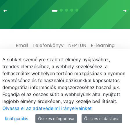
Email
Telefonkönyv
NEPTUN
E-learning
Médiaközpont
Informatikai Igazgatóság
A sütiket személyre szabott élmény nyújtásához,
trendek elemzéséhez, a webhely kezeléséhez, a
Adatvédelem
felhasználók webhelyen történő mozgásának a nyomon
követéséhez és felhasználói bázisunkkal kapcsolatos
demográfiai információk megszerzéséhez használjuk.
Fogadja el az összes sütit a webhelyünk által nyújtott
legjobb élmény érdekében, vagy kezelje beállításait.
© MATE 2021
Olvassa el az adatvédelmi irányelveinket
Konfigurálás
Összes elfogadása
Összes elutasítása