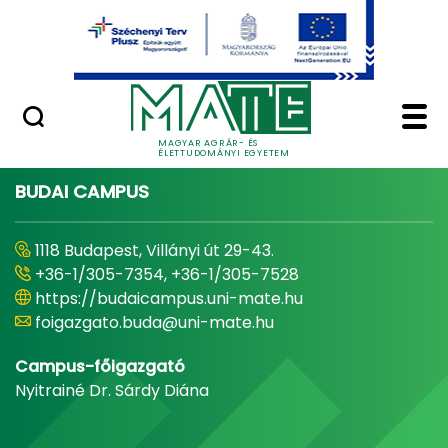
Ugrás a fő tartalomhoz
Minőségügy
Home - Magyar Agrár
MAGYAR AGRÁR- ÉS
ÉLETTUDOMÁNYI EGYETEM
BUDAI CAMPUS
1118 Budapest, Villányi út 29-43.
+36-1/305-7354, +36-1/305-7528
https://budaicampus.uni-mate.hu
foigazgato.buda@uni-mate.hu
Campus-főigazgató
Nyitrainé Dr. Sárdy Diána