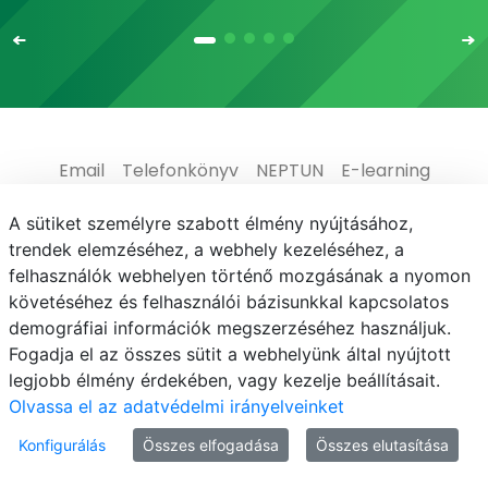
Email
Telefonkönyv
NEPTUN
E-learning
Médiaközpont
Informatikai Igazgatóság
A sütiket személyre szabott élmény nyújtásához,
trendek elemzéséhez, a webhely kezeléséhez, a
Adatvédelem
felhasználók webhelyen történő mozgásának a nyomon
követéséhez és felhasználói bázisunkkal kapcsolatos
demográfiai információk megszerzéséhez használjuk.
Fogadja el az összes sütit a webhelyünk által nyújtott
legjobb élmény érdekében, vagy kezelje beállításait.
© MATE 2021
Olvassa el az adatvédelmi irányelveinket
Konfigurálás
Összes elfogadása
Összes elutasítása