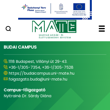
Ugrás a fő tartalomhoz
Minőségügy
Home - Magyar Agrár
MAGYAR AGRÁR- ÉS
ÉLETTUDOMÁNYI EGYETEM
BUDAI CAMPUS
1118 Budapest, Villányi út 29-43.
+36-1/305-7354, +36-1/305-7528
https://budaicampus.uni-mate.hu
foigazgato.buda@uni-mate.hu
Campus-főigazgató
Nyitrainé Dr. Sárdy Diána