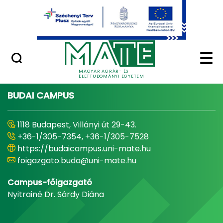
Ugrás a fő tartalomhoz
Minőségügy
Home - Magyar Agrár
MAGYAR AGRÁR- ÉS
ÉLETTUDOMÁNYI EGYETEM
BUDAI CAMPUS
1118 Budapest, Villányi út 29-43.
+36-1/305-7354, +36-1/305-7528
https://budaicampus.uni-mate.hu
foigazgato.buda@uni-mate.hu
Campus-főigazgató
Nyitrainé Dr. Sárdy Diána