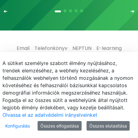
Email
Telefonkönyv
NEPTUN
E-learning
Médiaközpont
Informatikai Igazgatóság
A sütiket személyre szabott élmény nyújtásához,
trendek elemzéséhez, a webhely kezeléséhez, a
Adatvédelem
felhasználók webhelyen történő mozgásának a nyomon
követéséhez és felhasználói bázisunkkal kapcsolatos
demográfiai információk megszerzéséhez használjuk.
Fogadja el az összes sütit a webhelyünk által nyújtott
legjobb élmény érdekében, vagy kezelje beállításait.
© MATE 2021
Olvassa el az adatvédelmi irányelveinket
Konfigurálás
Összes elfogadása
Összes elutasítása