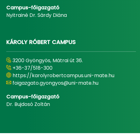
Campus-főigazgató
Nyitrainé Dr. Sárdy Diána
KÁROLY RÓBERT CAMPUS
3200 Gyöngyös, Mátrai út 36.
+36-37/518-300
https://karolyrobertcampus.uni-mate.hu
foigazgato.gyongyos@uni-mate.hu
Campus-főigazgató
Dr. Bujdosó Zoltán