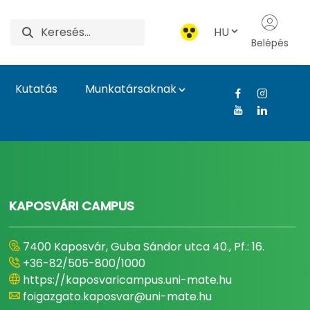
HU
Belépés
Kutatás
Munkatársaknak
gyetem
KAPOSVÁRI CAMPUS
7400 Kaposvár, Guba Sándor utca 40., Pf.: 16.
+36-82/505-800/1000
https://kaposvaricampus.uni-mate.hu
foigazgato.kaposvar@uni-mate.hu