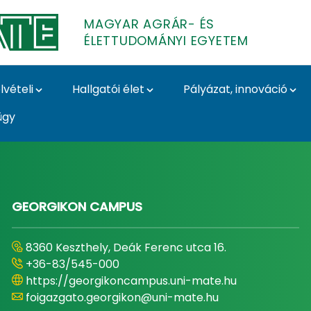
MAGYAR AGRÁR- ÉS
ÉLETTUDOMÁNYI EGYETEM
lvételi
Hallgatói élet
Pályázat, innováció
ügy
- és Élettudományi E
GEORGIKON CAMPUS
8360 Keszthely, Deák Ferenc utca 16.
+36-83/545-000
https://georgikoncampus.uni-mate.hu
foigazgato.georgikon@uni-mate.hu