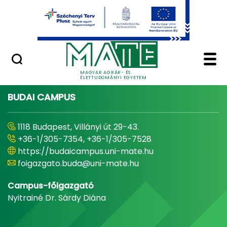
Ugrás a fő tartalomhoz
Minőségügy
Home - Magyar Agrár
MAGYAR AGRÁR- ÉS
ÉLETTUDOMÁNYI EGYETEM
BUDAI CAMPUS
1118 Budapest, Villányi út 29-43.
+36-1/305-7354, +36-1/305-7528
https://budaicampus.uni-mate.hu
foigazgato.buda@uni-mate.hu
Campus-főigazgató
Nyitrainé Dr. Sárdy Diána