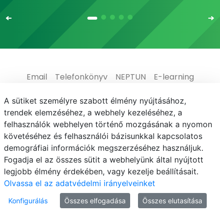
Email
Telefonkönyv
NEPTUN
E-learning
Médiaközpont
Informatikai Igazgatóság
A sütiket személyre szabott élmény nyújtásához,
trendek elemzéséhez, a webhely kezeléséhez, a
Adatvédelem
felhasználók webhelyen történő mozgásának a nyomon
követéséhez és felhasználói bázisunkkal kapcsolatos
demográfiai információk megszerzéséhez használjuk.
Fogadja el az összes sütit a webhelyünk által nyújtott
legjobb élmény érdekében, vagy kezelje beállításait.
© MATE 2021
Olvassa el az adatvédelmi irányelveinket
Konfigurálás
Összes elfogadása
Összes elutasítása