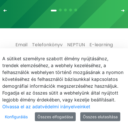
Email
Telefonkönyv
NEPTUN
E-learning
Médiaközpont
Informatikai Igazgatóság
A sütiket személyre szabott élmény nyújtásához,
trendek elemzéséhez, a webhely kezeléséhez, a
Adatvédelem
felhasználók webhelyen történő mozgásának a nyomon
követéséhez és felhasználói bázisunkkal kapcsolatos
demográfiai információk megszerzéséhez használjuk.
Fogadja el az összes sütit a webhelyünk által nyújtott
legjobb élmény érdekében, vagy kezelje beállításait.
© MATE 2021
Olvassa el az adatvédelmi irányelveinket
Konfigurálás
Összes elfogadása
Összes elutasítása