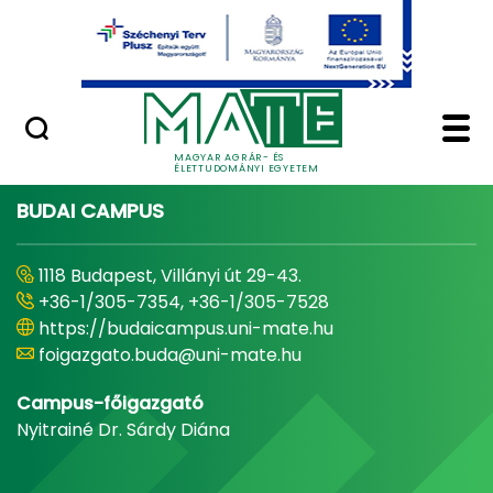
Ugrás a fő tartalomhoz
Minőségügy
Home - Magyar Agrár
MAGYAR AGRÁR- ÉS
ÉLETTUDOMÁNYI EGYETEM
BUDAI CAMPUS
1118 Budapest, Villányi út 29-43.
+36-1/305-7354, +36-1/305-7528
https://budaicampus.uni-mate.hu
foigazgato.buda@uni-mate.hu
Campus-főigazgató
Nyitrainé Dr. Sárdy Diána