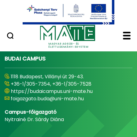
Ugrás a fő tartalomhoz
Minőségügy
Home - Magyar Agrár
MAGYAR AGRÁR- ÉS
ÉLETTUDOMÁNYI EGYETEM
BUDAI CAMPUS
1118 Budapest, Villányi út 29-43.
+36-1/305-7354, +36-1/305-7528
https://budaicampus.uni-mate.hu
foigazgato.buda@uni-mate.hu
Campus-főigazgató
Nyitrainé Dr. Sárdy Diána