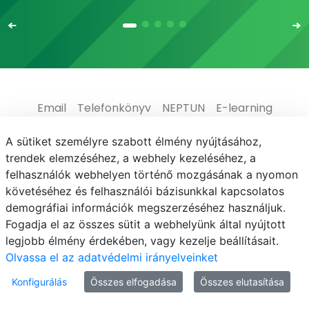
Email
Telefonkönyv
NEPTUN
E-learning
Médiaközpont
Informatikai Igazgatóság
A sütiket személyre szabott élmény nyújtásához,
trendek elemzéséhez, a webhely kezeléséhez, a
Adatvédelem
felhasználók webhelyen történő mozgásának a nyomon
követéséhez és felhasználói bázisunkkal kapcsolatos
demográfiai információk megszerzéséhez használjuk.
Fogadja el az összes sütit a webhelyünk által nyújtott
legjobb élmény érdekében, vagy kezelje beállításait.
© MATE 2021
Olvassa el az adatvédelmi irányelveinket
Konfigurálás
Összes elfogadása
Összes elutasítása