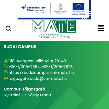
Ugrás a fő tartalomhoz
Minőségügy
Home - Magyar Agrár
MAGYAR AGRÁR- ÉS
ÉLETTUDOMÁNYI EGYETEM
BUDAI CAMPUS
1118 Budapest, Villányi út 29-43.
+36-1/305-7354, +36-1/305-7528
https://budaicampus.uni-mate.hu
foigazgato.buda@uni-mate.hu
Campus-főigazgató
Nyitrainé Dr. Sárdy Diána