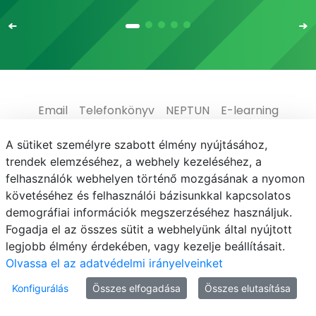
Email
Telefonkönyv
NEPTUN
E-learning
Médiaközpont
Informatikai Igazgatóság
A sütiket személyre szabott élmény nyújtásához,
trendek elemzéséhez, a webhely kezeléséhez, a
Adatvédelem
felhasználók webhelyen történő mozgásának a nyomon
követéséhez és felhasználói bázisunkkal kapcsolatos
demográfiai információk megszerzéséhez használjuk.
Fogadja el az összes sütit a webhelyünk által nyújtott
legjobb élmény érdekében, vagy kezelje beállításait.
© MATE 2021
Olvassa el az adatvédelmi irányelveinket
Konfigurálás
Összes elfogadása
Összes elutasítása