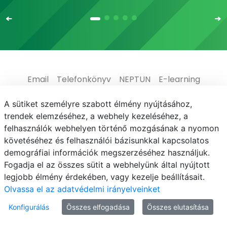
Email
Telefonkönyv
NEPTUN
E-learning
Médiaközpont
Informatikai Igazgatóság
A sütiket személyre szabott élmény nyújtásához,
trendek elemzéséhez, a webhely kezeléséhez, a
Adatvédelem
felhasználók webhelyen történő mozgásának a nyomon
követéséhez és felhasználói bázisunkkal kapcsolatos
demográfiai információk megszerzéséhez használjuk.
Fogadja el az összes sütit a webhelyünk által nyújtott
legjobb élmény érdekében, vagy kezelje beállításait.
© MATE 2021
Olvassa el az adatvédelmi irányelveinket
Konfigurálás
Összes elfogadása
Összes elutasítása