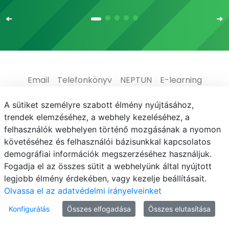
Email
Telefonkönyv
NEPTUN
E-learning
Médiaközpont
Informatikai Igazgatóság
A sütiket személyre szabott élmény nyújtásához,
trendek elemzéséhez, a webhely kezeléséhez, a
Adatvédelem
felhasználók webhelyen történő mozgásának a nyomon
követéséhez és felhasználói bázisunkkal kapcsolatos
demográfiai információk megszerzéséhez használjuk.
Fogadja el az összes sütit a webhelyünk által nyújtott
legjobb élmény érdekében, vagy kezelje beállításait.
© MATE 2021
Olvassa el az adatvédelmi irányelveinket
Konfigurálás
Összes elfogadása
Összes elutasítása