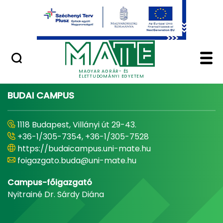
Ugrás a fő tartalomhoz
Minőségügy
Home - Magyar Agrár
MAGYAR AGRÁR- ÉS
ÉLETTUDOMÁNYI EGYETEM
BUDAI CAMPUS
1118 Budapest, Villányi út 29-43.
+36-1/305-7354, +36-1/305-7528
https://budaicampus.uni-mate.hu
foigazgato.buda@uni-mate.hu
Campus-főigazgató
Nyitrainé Dr. Sárdy Diána