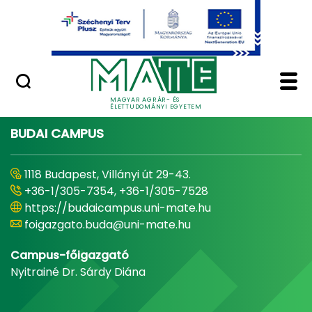
Ugrás a fő tartalomhoz
Minőségügy
Home - Magyar Agrár
MAGYAR AGRÁR- ÉS
ÉLETTUDOMÁNYI EGYETEM
BUDAI CAMPUS
1118 Budapest, Villányi út 29-43.
+36-1/305-7354, +36-1/305-7528
https://budaicampus.uni-mate.hu
foigazgato.buda@uni-mate.hu
Campus-főigazgató
Nyitrainé Dr. Sárdy Diána