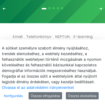
Email
Telefonkönyv
NEPTUN
E-learning
Médiaközpont
Informatikai Igazgatóság
A sütiket személyre szabott élmény nyújtásához,
trendek elemzéséhez, a webhely kezeléséhez, a
Adatvédelem
felhasználók webhelyen történő mozgásának a nyomon
követéséhez és felhasználói bázisunkkal kapcsolatos
demográfiai információk megszerzéséhez használjuk.
Fogadja el az összes sütit a webhelyünk által nyújtott
legjobb élmény érdekében, vagy kezelje beállításait.
© MATE 2021
Olvassa el az adatvédelmi irányelveinket
Konfigurálás
Összes elfogadása
Összes elutasítása