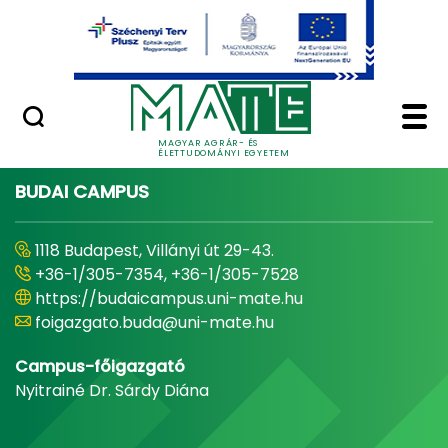
Ugrás a fő tartalomhoz
Minőségügy
Home - Magyar Agrár
MAGYAR AGRÁR- ÉS
ÉLETTUDOMÁNYI EGYETEM
BUDAI CAMPUS
1118 Budapest, Villányi út 29-43.
+36-1/305-7354, +36-1/305-7528
https://budaicampus.uni-mate.hu
foigazgato.buda@uni-mate.hu
Campus-főigazgató
Nyitrainé Dr. Sárdy Diána