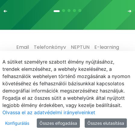
Email
Telefonkönyv
NEPTUN
E-learning
Médiaközpont
Informatikai Igazgatóság
A sütiket személyre szabott élmény nyújtásához,
trendek elemzéséhez, a webhely kezeléséhez, a
Adatvédelem
felhasználók webhelyen történő mozgásának a nyomon
követéséhez és felhasználói bázisunkkal kapcsolatos
demográfiai információk megszerzéséhez használjuk.
Fogadja el az összes sütit a webhelyünk által nyújtott
legjobb élmény érdekében, vagy kezelje beállításait.
© MATE 2021
Olvassa el az adatvédelmi irányelveinket
Konfigurálás
Összes elfogadása
Összes elutasítása