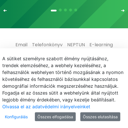
Email
Telefonkönyv
NEPTUN
E-learning
Médiaközpont
Informatikai Igazgatóság
A sütiket személyre szabott élmény nyújtásához,
trendek elemzéséhez, a webhely kezeléséhez, a
Adatvédelem
felhasználók webhelyen történő mozgásának a nyomon
követéséhez és felhasználói bázisunkkal kapcsolatos
demográfiai információk megszerzéséhez használjuk.
Fogadja el az összes sütit a webhelyünk által nyújtott
legjobb élmény érdekében, vagy kezelje beállításait.
© MATE 2021
Olvassa el az adatvédelmi irányelveinket
Konfigurálás
Összes elfogadása
Összes elutasítása