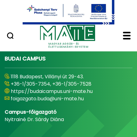
Ugrás a fő tartalomhoz
Minőségügy
Home - Magyar Agrár
MAGYAR AGRÁR- ÉS
ÉLETTUDOMÁNYI EGYETEM
BUDAI CAMPUS
1118 Budapest, Villányi út 29-43.
+36-1/305-7354, +36-1/305-7528
https://budaicampus.uni-mate.hu
foigazgato.buda@uni-mate.hu
Campus-főigazgató
Nyitrainé Dr. Sárdy Diána