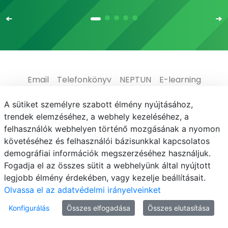
Email
Telefonkönyv
NEPTUN
E-learning
Médiaközpont
Informatikai Igazgatóság
A sütiket személyre szabott élmény nyújtásához,
trendek elemzéséhez, a webhely kezeléséhez, a
Adatvédelem
felhasználók webhelyen történő mozgásának a nyomon
követéséhez és felhasználói bázisunkkal kapcsolatos
demográfiai információk megszerzéséhez használjuk.
Fogadja el az összes sütit a webhelyünk által nyújtott
legjobb élmény érdekében, vagy kezelje beállításait.
© MATE 2021
Olvassa el az adatvédelmi irányelveinket
Konfigurálás
Összes elfogadása
Összes elutasítása