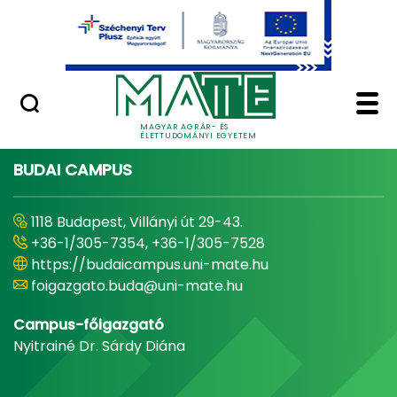
Ugrás a fő tartalomhoz
Minőségügy
Home - Magyar Agrár
MAGYAR AGRÁR- ÉS
ÉLETTUDOMÁNYI EGYETEM
BUDAI CAMPUS
1118 Budapest, Villányi út 29-43.
+36-1/305-7354, +36-1/305-7528
https://budaicampus.uni-mate.hu
foigazgato.buda@uni-mate.hu
Campus-főigazgató
Nyitrainé Dr. Sárdy Diána