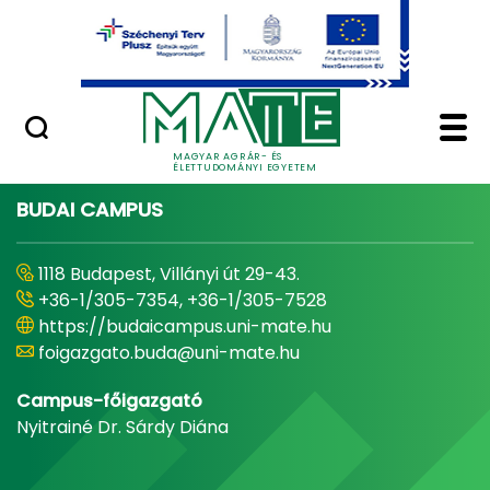
Ugrás a fő tartalomhoz
Minőségügy
Home - Magyar Agrár
MAGYAR AGRÁR- ÉS
ÉLETTUDOMÁNYI EGYETEM
BUDAI CAMPUS
1118 Budapest, Villányi út 29-43.
+36-1/305-7354, +36-1/305-7528
https://budaicampus.uni-mate.hu
foigazgato.buda@uni-mate.hu
Campus-főigazgató
Nyitrainé Dr. Sárdy Diána