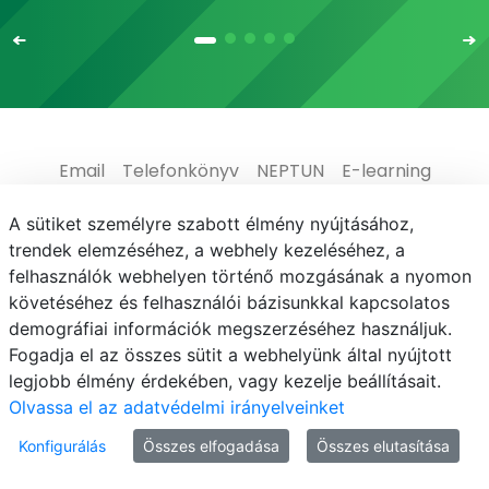
Email
Telefonkönyv
NEPTUN
E-learning
Médiaközpont
Informatikai Igazgatóság
A sütiket személyre szabott élmény nyújtásához,
trendek elemzéséhez, a webhely kezeléséhez, a
Adatvédelem
felhasználók webhelyen történő mozgásának a nyomon
követéséhez és felhasználói bázisunkkal kapcsolatos
demográfiai információk megszerzéséhez használjuk.
Fogadja el az összes sütit a webhelyünk által nyújtott
legjobb élmény érdekében, vagy kezelje beállításait.
© MATE 2021
Olvassa el az adatvédelmi irányelveinket
Konfigurálás
Összes elfogadása
Összes elutasítása