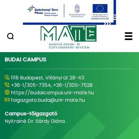
Ugrás a fő tartalomhoz
Minőségügy
Home - Magyar Agrár
MAGYAR AGRÁR- ÉS
ÉLETTUDOMÁNYI EGYETEM
BUDAI CAMPUS
1118 Budapest, Villányi út 29-43.
+36-1/305-7354, +36-1/305-7528
https://budaicampus.uni-mate.hu
foigazgato.buda@uni-mate.hu
Campus-főigazgató
Nyitrainé Dr. Sárdy Diána