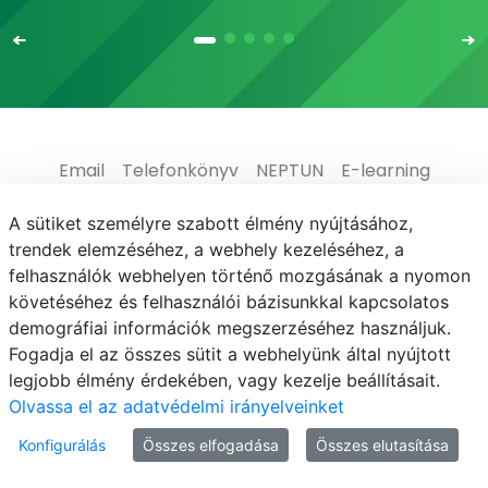
Email
Telefonkönyv
NEPTUN
E-learning
Médiaközpont
Informatikai Igazgatóság
A sütiket személyre szabott élmény nyújtásához,
trendek elemzéséhez, a webhely kezeléséhez, a
Adatvédelem
felhasználók webhelyen történő mozgásának a nyomon
követéséhez és felhasználói bázisunkkal kapcsolatos
demográfiai információk megszerzéséhez használjuk.
Fogadja el az összes sütit a webhelyünk által nyújtott
legjobb élmény érdekében, vagy kezelje beállításait.
© MATE 2021
Olvassa el az adatvédelmi irányelveinket
Konfigurálás
Összes elfogadása
Összes elutasítása