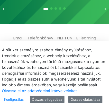
Email
Telefonkönyv
NEPTUN
E-learning
Médiaközpont
Informatikai Igazgatóság
A sütiket személyre szabott élmény nyújtásához,
trendek elemzéséhez, a webhely kezeléséhez, a
Adatvédelem
felhasználók webhelyen történő mozgásának a nyomon
követéséhez és felhasználói bázisunkkal kapcsolatos
demográfiai információk megszerzéséhez használjuk.
Fogadja el az összes sütit a webhelyünk által nyújtott
legjobb élmény érdekében, vagy kezelje beállításait.
© MATE 2021
Olvassa el az adatvédelmi irányelveinket
Konfigurálás
Összes elfogadása
Összes elutasítása