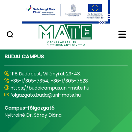
Ugrás a fő tartalomhoz
Minőségügy
Home - Magyar Agrár
MAGYAR AGRÁR- ÉS
ÉLETTUDOMÁNYI EGYETEM
BUDAI CAMPUS
1118 Budapest, Villányi út 29-43.
+36-1/305-7354, +36-1/305-7528
https://budaicampus.uni-mate.hu
foigazgato.buda@uni-mate.hu
Campus-főigazgató
Nyitrainé Dr. Sárdy Diána