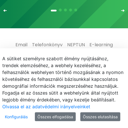
Email
Telefonkönyv
NEPTUN
E-learning
Médiaközpont
Informatikai Igazgatóság
A sütiket személyre szabott élmény nyújtásához,
trendek elemzéséhez, a webhely kezeléséhez, a
Adatvédelem
felhasználók webhelyen történő mozgásának a nyomon
követéséhez és felhasználói bázisunkkal kapcsolatos
demográfiai információk megszerzéséhez használjuk.
Fogadja el az összes sütit a webhelyünk által nyújtott
legjobb élmény érdekében, vagy kezelje beállításait.
© MATE 2021
Olvassa el az adatvédelmi irányelveinket
Konfigurálás
Összes elfogadása
Összes elutasítása