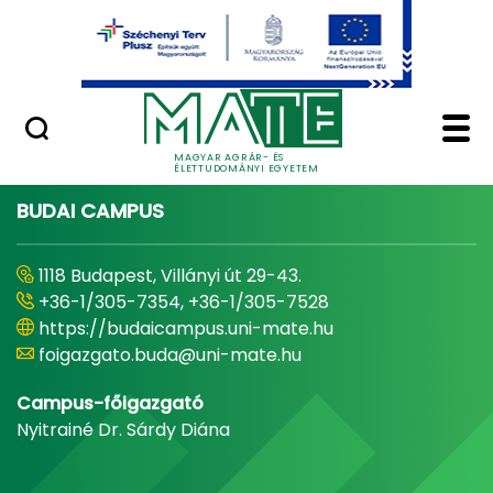
Ugrás a fő tartalomhoz
Minőségügy
Home - Magyar Agrár
MAGYAR AGRÁR- ÉS
ÉLETTUDOMÁNYI EGYETEM
BUDAI CAMPUS
1118 Budapest, Villányi út 29-43.
+36-1/305-7354, +36-1/305-7528
https://budaicampus.uni-mate.hu
foigazgato.buda@uni-mate.hu
Campus-főigazgató
Nyitrainé Dr. Sárdy Diána