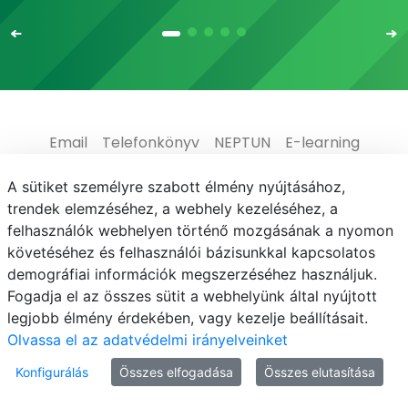
Email
Telefonkönyv
NEPTUN
E-learning
Médiaközpont
Informatikai Igazgatóság
A sütiket személyre szabott élmény nyújtásához,
trendek elemzéséhez, a webhely kezeléséhez, a
Adatvédelem
felhasználók webhelyen történő mozgásának a nyomon
követéséhez és felhasználói bázisunkkal kapcsolatos
demográfiai információk megszerzéséhez használjuk.
Fogadja el az összes sütit a webhelyünk által nyújtott
legjobb élmény érdekében, vagy kezelje beállításait.
© MATE 2021
Olvassa el az adatvédelmi irányelveinket
Konfigurálás
Összes elfogadása
Összes elutasítása