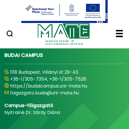
Ugrás a fő tartalomhoz
Minőségügy
Home - Magyar Agrár
MAGYAR AGRÁR- ÉS
ÉLETTUDOMÁNYI EGYETEM
BUDAI CAMPUS
1118 Budapest, Villányi út 29-43.
+36-1/305-7354, +36-1/305-7528
https://budaicampus.uni-mate.hu
foigazgato.buda@uni-mate.hu
Campus-főigazgató
Nyitrainé Dr. Sárdy Diána